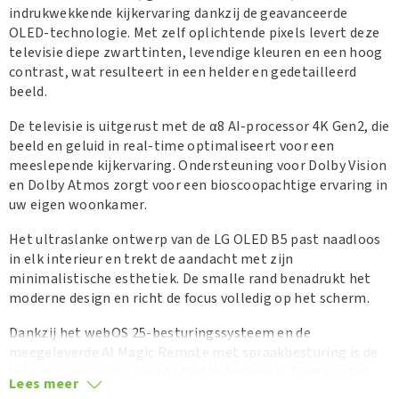
indrukwekkende kijkervaring dankzij de geavanceerde
OLED-technologie.
Met zelf oplichtende pixels levert deze
televisie diepe zwarttinten, levendige kleuren en een hoog
contrast, wat resulteert in een helder en gedetailleerd
beeld.
De televisie is uitgerust met de α8 AI-processor 4K Gen2, die
beeld en geluid in real-time optimaliseert voor een
meeslepende kijkervaring.
Ondersteuning voor Dolby Vision
en Dolby Atmos zorgt voor een bioscoopachtige ervaring in
uw eigen woonkamer.
Het ultraslanke ontwerp van de LG OLED B5 past naadloos
in elk interieur en trekt de aandacht met zijn
minimalistische esthetiek.
De smalle rand benadrukt het
moderne design en richt de focus volledig op het scherm.
Dankzij het webOS 25-besturingssysteem en de
meegeleverde AI Magic Remote met spraakbesturing is de
televisie eenvoudig en intuïtief te bedienen.
Toegang tot
Lees meer
populaire streamingdiensten en apps is binnen handbereik.