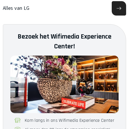
Alles van LG
620 x 1070 x 45,9 mm | 684 x
Afmetingen (HxBxD)
1070 x 235 (incl. stand)
Gewicht
11,5 kg | 11,7 kg (incl. stand)
Bezoek het Wifimedia Experience
Garantie
60 Maanden
Center!
Kom langs in ons Wifimedia Experience Center