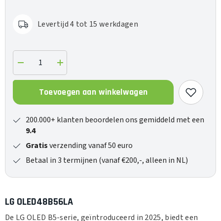
Levertijd 4 tot 15 werkdagen
Verlaag
Verhoog
de
de
hoeveelheid
hoeveelheid
voor
voor
Toevoegen aan winkelwagen
OLED48B56LA
OLED48B56LA
200.000+ klanten beoordelen ons gemiddeld met een
9.4
Gratis
verzending vanaf 50 euro
Betaal in 3 termijnen (vanaf €200,-, alleen in NL)
LG OLED48B56LA
De LG OLED B5-serie, geïntroduceerd in 2025, biedt een