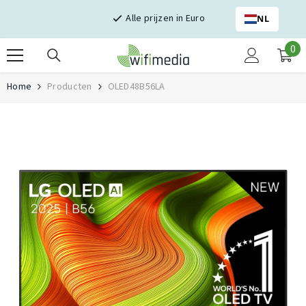
Skip naar inhoud
Alle prijzen in Euro
NL
0
0
it
Home
Producten
OLED48B56LA