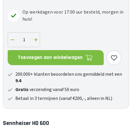
Op werkdagen voor 17:00 uur besteld, morgen in
huis!
Verlaag
Verhoog
de
de
hoeveelheid
hoeveelheid
voor
voor
Toevoegen aan winkelwagen
HD
HD
600
600
200.000+ klanten beoordelen ons gemiddeld met een
9.4
Gratis
verzending vanaf 50 euro
Betaal in 3 termijnen (vanaf €200,-, alleen in NL)
Sennheiser HD 600