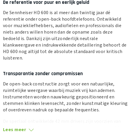
De referentie voor puur en eerlijk geluid
De Sennheiser HD 600 is al meer dan twintig jaar dé
referentie onder open-back hoofdtelefoons. Ontwikkeld
voor muziekliefhebbers, audiofielen en professionals die
niets anders willen horen dan de opname zoals deze
bedoeld is. Dankzij zijn uitzonderlijk neutrale
klankweergave en indrukwekkende detaillering behoort de
HD 600 nog altijd tot de absolute standaard voor kritisch
luisteren.
Transparantie zonder compromissen
De open-back constructie zorgt voor een natuurlijke,
ruimtelijke weergave waarbij muziek vrij kan ademen.
Instrumenten worden nauwkeurig gepositioneerd en
stemmen klinken levensecht, zonder kunstmatige kleuring
of overdreven nadruk op bepaalde frequenties.
De speciaal ontwikkelde 42 mm drivers zijn voorzien van
een ultralichte aluminium spreekspoel en een zorgvuldig
Lees meer