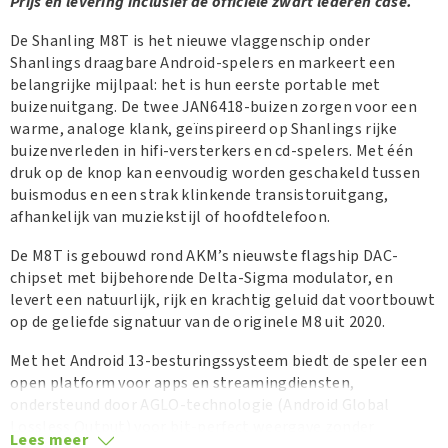
Prijs en levering inclusief de officiële zwart lederen case.
De Shanling M8T is het nieuwe vlaggenschip onder
Shanlings draagbare Android-spelers en markeert een
belangrijke mijlpaal: het is hun eerste portable met
buizenuitgang. De twee JAN6418-buizen zorgen voor een
warme, analoge klank, geïnspireerd op Shanlings rijke
buizenverleden in hifi-versterkers en cd-spelers. Met één
druk op de knop kan eenvoudig worden geschakeld tussen
buismodus en een strak klinkende transistoruitgang,
afhankelijk van muziekstijl of hoofdtelefoon.
De M8T is gebouwd rond AKM’s nieuwste flagship DAC-
chipset met bijbehorende Delta-Sigma modulator, en
levert een natuurlijk, rijk en krachtig geluid dat voortbouwt
op de geliefde signatuur van de originele M8 uit 2020.
Met het Android 13-besturingssysteem biedt de speler een
open platform voor apps en streamingdiensten,
ondersteund door AGLO-technologie (Android Global
Lossless Output) voor bit-perfect weergave zonder
Lees meer