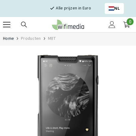
Skip naar inhoud
Alle prijzen in Euro
NL
0
0
it
Home
Producten
M8T