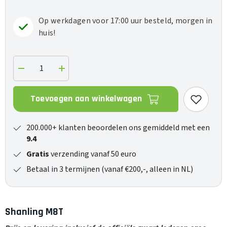
Op werkdagen voor 17:00 uur besteld, morgen in
huis!
Verlaag
Verhoog
de
de
hoeveelheid
hoeveelheid
voor
voor
Toevoegen aan winkelwagen
M8T
M8T
200.000+ klanten beoordelen ons gemiddeld met een
9.4
Gratis
verzending vanaf 50 euro
Betaal in 3 termijnen (vanaf €200,-, alleen in NL)
Shanling M8T