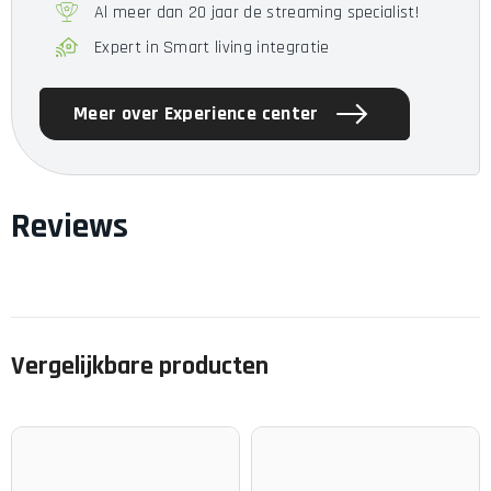
Gewicht
383 g
Al meer dan 20 jaar de streaming specialist!
Garantie
Expert in Smart living integratie
2 jaar
M8T, USB-A naar USB-C-kabel,
Meer over Experience center
Omvang van de levering
Schermbeschermer,
Handleiding
Reviews
Vergelijkbare producten