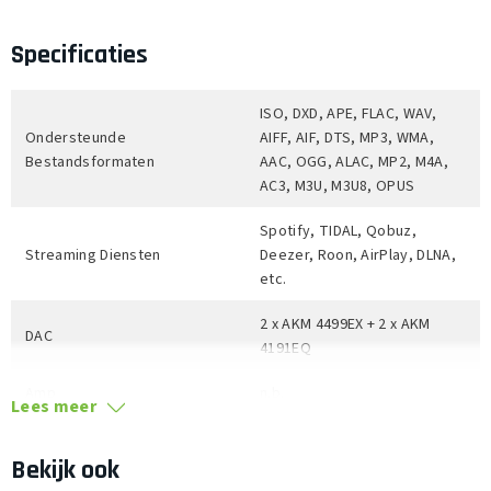
kwaliteitsverlies.
Dankzij de hoogwaardige bouw, verwisselbare
Specificaties
hoofdtelefoonaansluitingen, krachtige versterking en
flexibele geluidsweergave is de M8T een ideale keuze voor
ISO, DXD, APE, FLAC, WAV,
veeleisende luisteraars die zowel traditie als innovatie
Ondersteunde
AIFF, AIF, DTS, MP3, WMA,
waarderen.
Bestandsformaten
AAC, OGG, ALAC, MP2, M4A,
AC3, M3U, M3U8, OPUS
Spotify, TIDAL, Qobuz,
Streaming Diensten
Deezer, Roon, AirPlay, DLNA,
etc.
2 x AKM 4499EX + 2 x AKM
DAC
4191EQ
Amp
n.b.
Lees meer
Single-ended 500mW (32Ω) |
Uitgangsvermogen
Balanced 1125mW (32Ω)
Bekijk ook