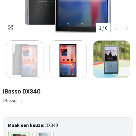
1
/
6
iBasso
DX340
iBasso
|
Maak een keuze:
DX340