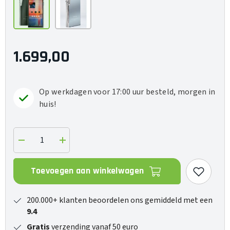
1.699,00
Op werkdagen voor 17:00 uur besteld, morgen in
huis!
Verlaag
Verhoog
de
de
hoeveelheid
hoeveelheid
voor
voor
Toevoegen aan winkelwagen
DX340
DX340
200.000+ klanten beoordelen ons gemiddeld met een
9.4
Gratis
verzending vanaf 50 euro