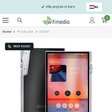
Skip naar inhoud
Alle prijzen in Euro
NL
0
0
it
Home
Producten
DX340
ONZE KEUZE!