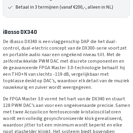
Betaal in 3 termijnen (vanaf €200,-, alleen in NL)
iBasso DX340
De iBasso DX340 is een vlaggenschip DAP die het dual-
control, dual-electric concept van de DX300-serie voortzet
en portable audio naar een ongekend niveau tilt. Met de
zelfontwikkelde PWM DAC met discrete componenten en
de geavanceerde FPGA Master 3.0-technologie behaalt hij
een THD+N van slechts -119 dB, vergelijkbaar met
topklasse desktop DAC’s, waardoor elk detail van de muziek
nauwkeurig en zuiver wordt weergegeven.
De FPGA Master 3.0 vormt het hart van de DX340 en stuurt
128 PWM DAC’s aan voor een ongeëvenaarde precisie. Samen
met twee Accusilicon femtoseconde kristaloscillatoren
wordt een volledig gesynchroniseerde klok gerealiseerd,
waardoor jitter tot een minimum wordt beperkt en elke
noot glashelder klinkt. Het systeem biedt bovendien