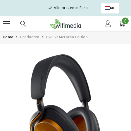
Skip naar inhoud
Alle prijzen in Euro
NL
0
0
it
Home
Producten
Px8 S2 McLaren Edition