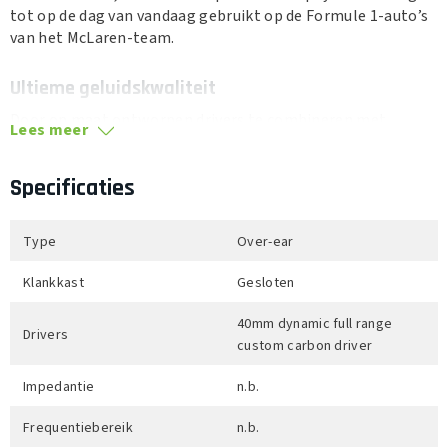
tot op de dag van vandaag gebruikt op de Formule 1-auto’s
van het McLaren-team.
Ultieme geluidskwaliteit
Door op maat ontworpen drivers te combineren met
Lees meer
krachtige digitale verwerking, biedt de Px8 S2 McLaren
Edition een gefocuste en meeslepende luisterervaring met
Specificaties
ongeëvenaarde audioprestaties. Het resultaat is een
hoofdtelefoon die onze beste geluidskwaliteit tot nu toe
levert.
Type
Over-ear
Designaccenten
Klankkast
Gesloten
Antracietgrijs nappaleer op alle zichtbare oppervlakken,
40mm dynamic full range
papaya-kleurige metallic oorschelpen en een reliëf
Drivers
custom carbon driver
McLaren-logo op de hoofdband maken het ontwerp
compleet.
Impedantie
n.b.
Uitzonderlijk geluid, de hele dag door
Frequentiebereik
n.b.