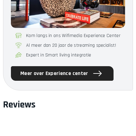
Px8 S2 McLaren Edition
Hoofdtelefoon, 1,2 m USB-C
Omvang van de levering
naar 3,5 mm stereo jack
audiokabel, 1,2 m USB-C naar
Kom langs in ons Wifimedia Experience Center
USB-C kabel, Draagtas
Al meer dan 20 jaar de streaming specialist!
Expert in Smart living integratie
Meer over Experience center
Reviews