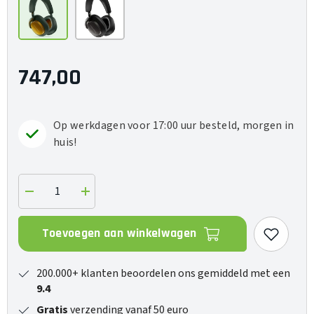
747,00
Op werkdagen voor 17:00 uur besteld, morgen in
huis!
Verlaag
Verhoog
de
de
hoeveelheid
hoeveelheid
voor
voor
Toevoegen aan winkelwagen
Px8
Px8
S2
S2
McLaren
McLaren
Edition
Edition
200.000+ klanten beoordelen ons gemiddeld met een
9.4
Gratis
verzending vanaf 50 euro