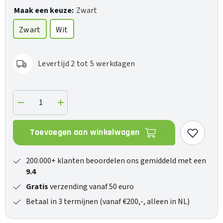
Maak een keuze:
Zwart
Zwart
Wit
Levertijd 2 tot 5 werkdagen
Verlaag
Verhoog
de
de
hoeveelheid
hoeveelheid
voor
voor
Toevoegen aan winkelwagen
ATH-
ATH-
M50x
M50x
200.000+ klanten beoordelen ons gemiddeld met een
9.4
Gratis
verzending vanaf 50 euro
Betaal in 3 termijnen (vanaf €200,-, alleen in NL)