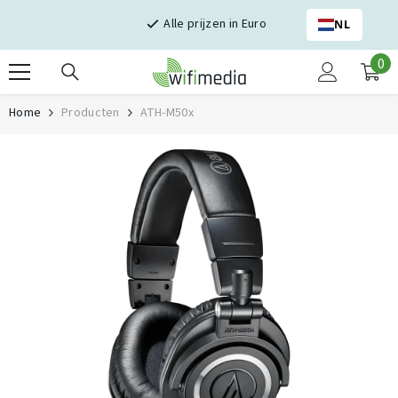
Skip naar inhoud
Alle prijzen in Euro
NL
0
0
it
Home
Producten
ATH-M50x