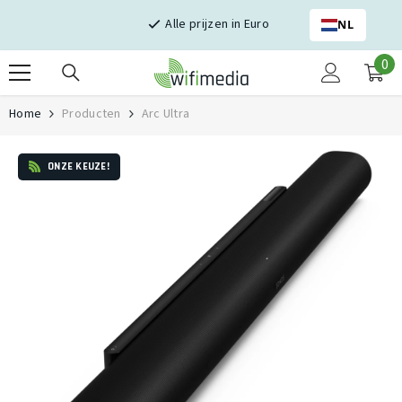
Skip naar inhoud
Alle prijzen in Euro
NL
0
0
it
Home
Producten
Arc Ultra
ONZE KEUZE!