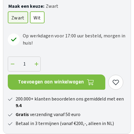
Maak een keuze:
Zwart
Zwart
Wit
Op werkdagen voor 17:00 uur besteld, morgen in
huis!
Verlaag
Verhoog
de
de
hoeveelheid
hoeveelheid
voor
voor
Toevoegen aan winkelwagen
Arc
Arc
Ultra
Ultra
200.000+ klanten beoordelen ons gemiddeld met een
9.4
Gratis
verzending vanaf 50 euro
Betaal in 3 termijnen (vanaf €200,-, alleen in NL)