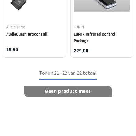
Leverancier:
Leverancier:
AudioQuest
LUMIN
AudioQuest
DragonTail
LUMIN
Infrared Control
Package
29,95
329,00
Tonen
21
-
22
van 22 totaal
Geen product meer