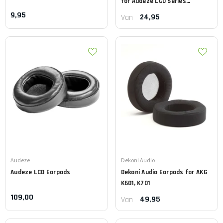
for Audeze LCD Series
Headphones
9,95
24,95
Van
Leverancier:
Leverancier:
Audeze
Dekoni Audio
Audeze
LCD Earpads
Dekoni Audio
Earpads for AKG
K601, K701
109,00
49,95
Van