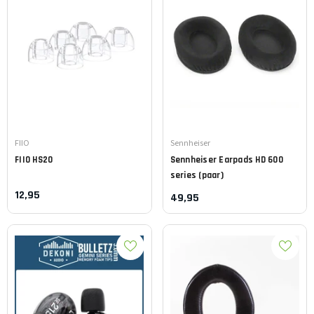
Leverancier:
Leverancier:
FIIO
Sennheiser
FIIO
HS20
Sennheiser
Earpads HD 600
series (paar)
12,95
49,95