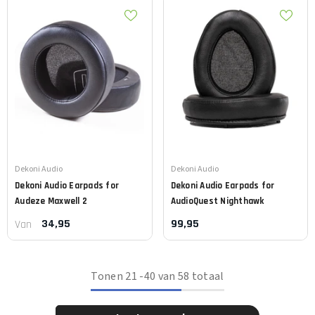
Leverancier:
Leverancier:
Dekoni Audio
Dekoni Audio
Dekoni Audio
Earpads for
Dekoni Audio
Earpads for
Audeze Maxwell 2
AudioQuest Nighthawk
34,95
99,95
Van
Tonen
21
-
40
van 58 totaal