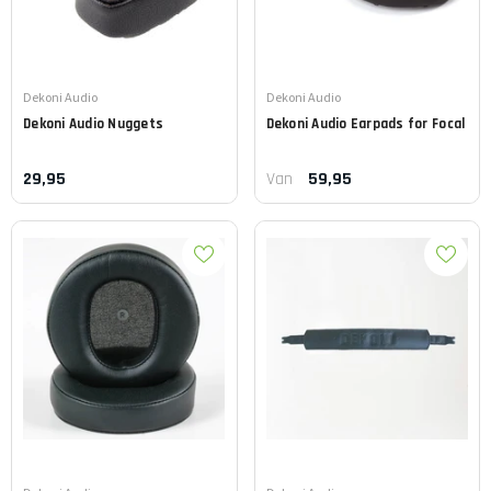
Leverancier:
Leverancier:
Dekoni Audio
Dekoni Audio
Dekoni Audio
Nuggets
Dekoni Audio
Earpads for Focal
29,95
59,95
Van