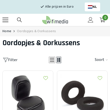
Skip naar inhoud
Alle prijzen in Euro
NL
0
0
it
Home
Oordopjes & Oorkussens
Oordopjes & Oorkussens
Soort
Filter