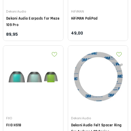
Leverancier:
Leverancier:
Dekoni Audio
HiFiMAN
Dekoni Audio
Earpads for Meze
HiFiMAN
PaliPad
109 Pro
49,00
89,95
Leverancier:
Leverancier:
FIIO
Dekoni Audio
FIIO
HS18
Dekoni Audio
Felt Spacer Ring