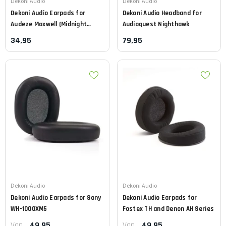
Leverancier:
Leverancier:
Dekoni Audio
Dekoni Audio
Dekoni Audio
Earpads for
Dekoni Audio
Headband for
Audeze Maxwell (Midnight
Audioquest Nighthawk
Series)
34,95
79,95
Leverancier:
Leverancier:
Dekoni Audio
Dekoni Audio
Dekoni Audio
Earpads for Sony
Dekoni Audio
Earpads for
WH-1000XM5
Fostex TH and Denon AH Series
49,95
49,95
Van
Van