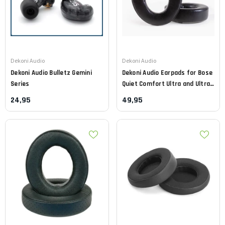
Leverancier:
Leverancier:
Dekoni Audio
Dekoni Audio
Dekoni Audio
Bulletz Gemini
Dekoni Audio
Earpads for Bose
Series
Quiet Comfort Ultra and Ultra
2.0
24,95
49,95