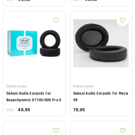
Leverancier:
Leverancier:
Dekoni Audio
Dekoni Audio
Dekoni Audio
Earpads for
Dekoni Audio
Earpads for Meze
Beyerdynamic DT700/900 Pro X
99
49,95
79,95
Van