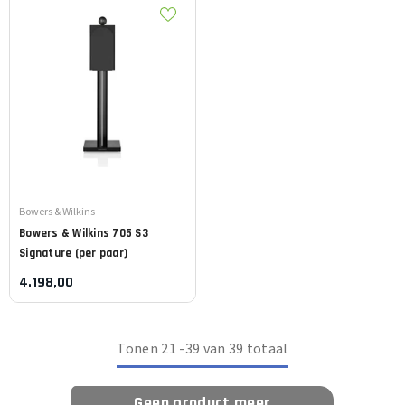
Leverancier:
Bowers & Wilkins
Bowers & Wilkins
705 S3
Signature (per paar)
4.198,00
Tonen
21
-
39
van 39 totaal
Geen product meer