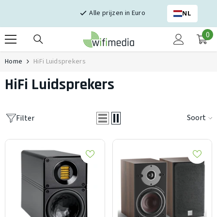
Skip naar inhoud
Alle prijzen in Euro
NL
0
0
it
Home
HiFi Luidsprekers
HiFi Luidsprekers
Soort
Filter