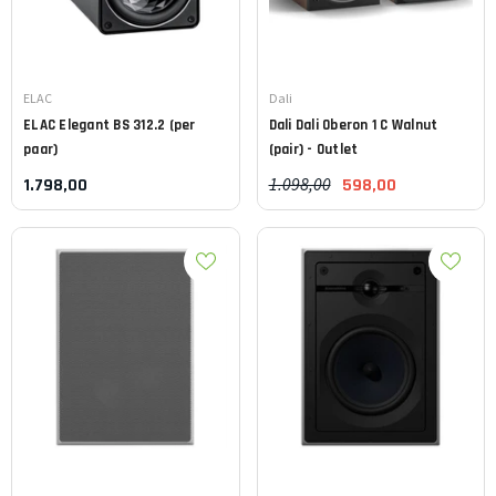
Leverancier:
Leverancier:
ELAC
Dali
ELAC
Elegant BS 312.2 (per
Dali
Dali Oberon 1 C Walnut
paar)
(pair) - Outlet
1.098,00
1.798,00
598,00