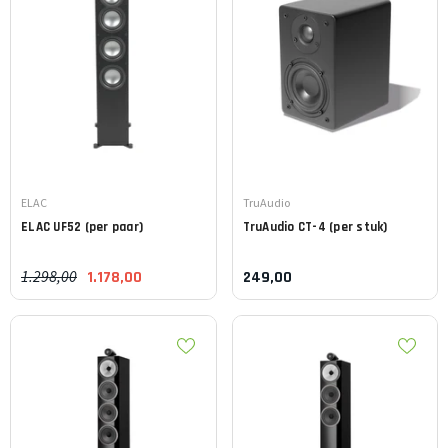
Leverancier:
Leverancier:
ELAC
TruAudio
ELAC
UF52 (per paar)
TruAudio
CT-4 (per stuk)
1.298,00
1.178,00
249,00