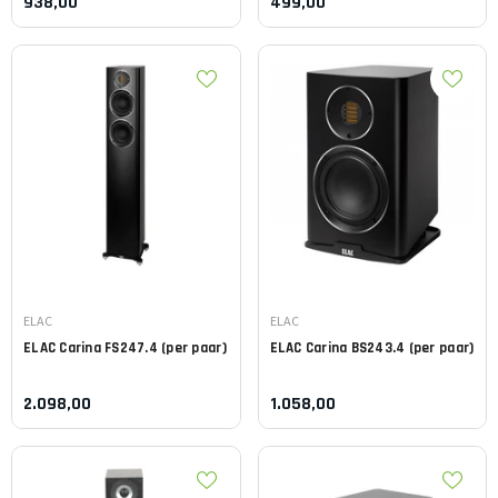
938,00
499,00
Leverancier:
Leverancier:
ELAC
ELAC
ELAC
Carina FS247.4 (per paar)
ELAC
Carina BS243.4 (per paar)
2.098,00
1.058,00