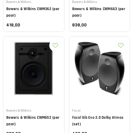
Leverancier:
Leverancier:
Bowers & Wilkins
Bowers & Wilkins
Bowers & Wilkins
CWM362 (per
Bowers & Wilkins
CWM663 (per
paar)
paar)
418,00
838,00
Leverancier:
Leverancier:
Bowers & Wilkins
Focal
Bowers & Wilkins
CWM652 (per
Focal
Sib Evo 2.0 Dolby Atmos
paar)
(set)