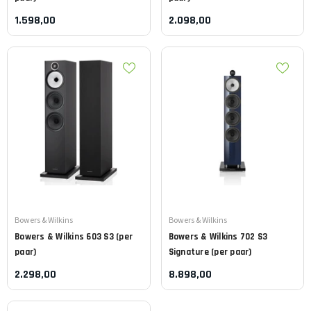
1.598,00
2.098,00
Leverancier:
Leverancier:
Bowers & Wilkins
Bowers & Wilkins
Bowers & Wilkins
603 S3 (per
Bowers & Wilkins
702 S3
paar)
Signature (per paar)
2.298,00
8.898,00