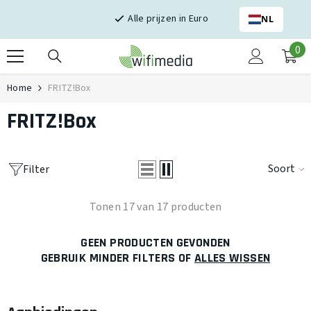
Skip naar inhoud
Alle prijzen in Euro
NL
0
0
it
Home
FRITZ!Box
FRITZ!Box
Soort
Filter
Tonen 17 van 17 producten
GEEN PRODUCTEN GEVONDEN
GEBRUIK MINDER FILTERS OF
ALLES WISSEN