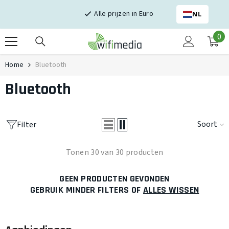
Skip naar inhoud
Alle prijzen in Euro
NL
0
0
it
Home
Bluetooth
Bluetooth
Soort
Filter
Tonen 30 van 30 producten
GEEN PRODUCTEN GEVONDEN
GEBRUIK MINDER FILTERS OF
ALLES WISSEN