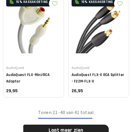
15% KASSAKORTING
15% KASSAKORTING
Leverancier:
Leverancier:
AudioQuest
AudioQuest
AudioQuest
FLX-Mini/RCA
AudioQuest
FLX-X RCA Splitter
Adaptor
- F22M-FLX-X
29,95
26,95
Tonen
21
-
40
van 41 totaal
Laat meer zien