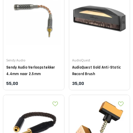
Leverancier:
Leverancier:
Sendy Audio
AudioQuest
Sendy Audio
Verloopstekker
AudioQuest
Gold Anti-Static
4.4mm naar 2.5mm
Record Brush
55,00
35,00