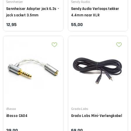
Leverancier:
Leverancier:
Sennheiser
Sendy Audio
Sennheiser
Adapter jack 6.3s -
Sendy Audio
Verloopstekker
jack socket 3.5mm
4.4mm naar XLR
12,95
55,00
Leverancier:
Leverancier:
iBasso
Grado Labs
iBasso
CA04
Grado Labs
Mini-Verlengkabel
39,00
69,00