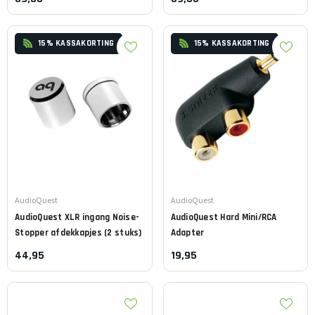
15% KASSAKORTING
15% KASSAKORTING
Leverancier:
Leverancier:
AudioQuest
AudioQuest
AudioQuest
XLR ingang Noise-
AudioQuest
Hard Mini/RCA
Stopper afdekkapjes (2 stuks)
Adapter
44,95
19,95