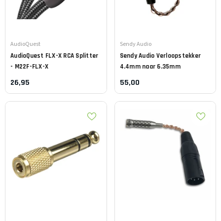
Leverancier:
Leverancier:
AudioQuest
Sendy Audio
AudioQuest
FLX-X RCA Splitter
Sendy Audio
Verloopstekker
- M22F-FLX-X
4.4mm naar 6.35mm
26,95
55,00