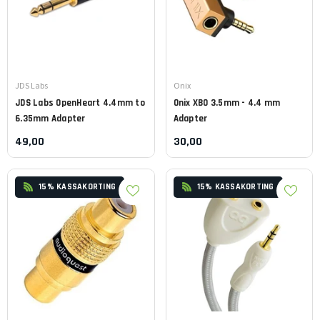
Leverancier:
Leverancier:
JDS Labs
Onix
JDS Labs
OpenHeart 4.4mm to
Onix
XB0 3.5mm - 4.4 mm
6.35mm Adapter
Adapter
49,00
30,00
15% KASSAKORTING
15% KASSAKORTING