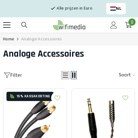
Skip naar inhoud
Alle prijzen in Euro
NL
0
0
it
Home
Analoge Accessoires
Analoge Accessoires
Soort
Filter
15% KASSAKORTING