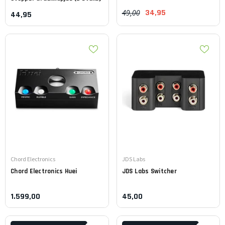
49,00
34,95
44,95
Leverancier:
Leverancier:
Chord Electronics
JDS Labs
Chord Electronics
Huei
JDS Labs
Switcher
1.599,00
45,00