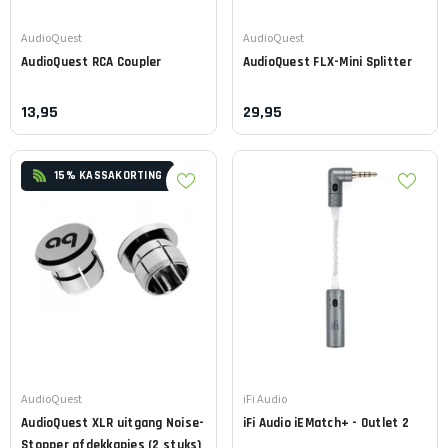
Leverancier:
Leverancier:
AudioQuest
AudioQuest
AudioQuest
RCA Coupler
AudioQuest
FLX-Mini Splitter
13,95
29,95
15% KASSAKORTING
Leverancier:
Leverancier:
AudioQuest
iFi Audio
AudioQuest
XLR uitgang Noise-
iFi Audio
iEMatch+ - Outlet 2
Stopper afdekkapjes (2 stuks)